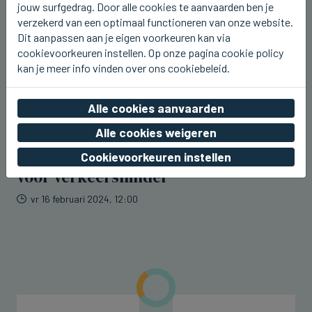
jouw surfgedrag. Door alle cookies te aanvaarden ben je
verzekerd van een optimaal functioneren van onze website.
Dit aanpassen aan je eigen voorkeuren kan via
cookievoorkeuren instellen. Op onze pagina cookie policy
kan je meer info vinden over ons cookiebeleid.
Alle cookies aanvaarden
Alle cookies weigeren
DE PANNE, BRUGGE
Cookievoorkeuren instellen
Classic Brugge - De Panne kan zorgen
voor verkeershinder
vr 16 februari 2024, 12:00