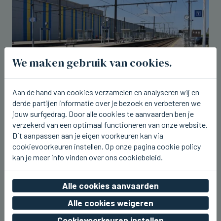
We maken gebruik van cookies.
Aan de hand van cookies verzamelen en analyseren wij en
derde partijen informatie over je bezoek en verbeteren we
jouw surfgedrag. Door alle cookies te aanvaarden ben je
LICHTERVELDE
Treinverkeer onderbroken tussen
verzekerd van een optimaal functioneren van onze website.
Lichtervelde en Diksmuide
Dit aanpassen aan je eigen voorkeuren kan via
cookievoorkeuren instellen. Op onze pagina cookie policy
vr 07 augustus 2026, 13:37
kan je meer info vinden over ons cookiebeleid.
Alle cookies aanvaarden
Alle cookies weigeren
Cookievoorkeuren instellen