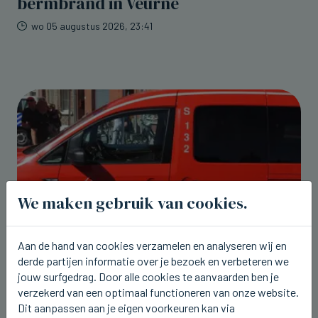
bermbrand in Veurne
wo 05 augustus 2026, 23:41
We maken gebruik van cookies.
Aan de hand van cookies verzamelen en analyseren wij en
derde partijen informatie over je bezoek en verbeteren we
jouw surfgedrag. Door alle cookies te aanvaarden ben je
TORHOUT
Grote rookpluim te zien na brand in
verzekerd van een optimaal functioneren van onze website.
Wijnendale
Dit aanpassen aan je eigen voorkeuren kan via