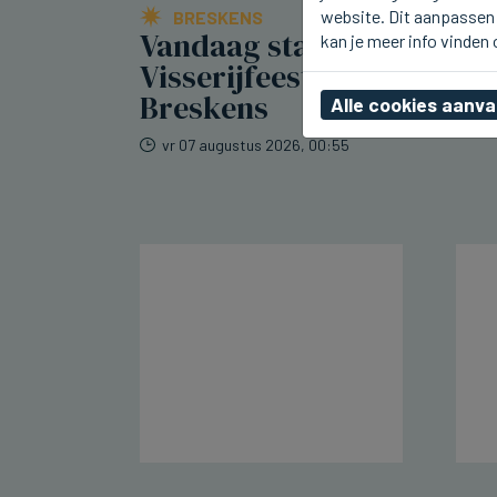
website. Dit aanpassen 
BRESKENS
Vandaag starten
kan je meer info vinden
Visserijfeesten in
Breskens
Alle cookies aanv
vr 07 augustus 2026, 00:55