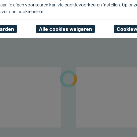
aan je eigen voorkeuren kan via cookievoorkeuren instellen. Op onz
KNOKKE-HEIST
1,1 miljoen bezoekers in
 over ons cookiebeleid.
juli naar Knokke-Heist
aarden
Alle cookies weigeren
Cookiev
vr 07 augustus 2026, 00:25