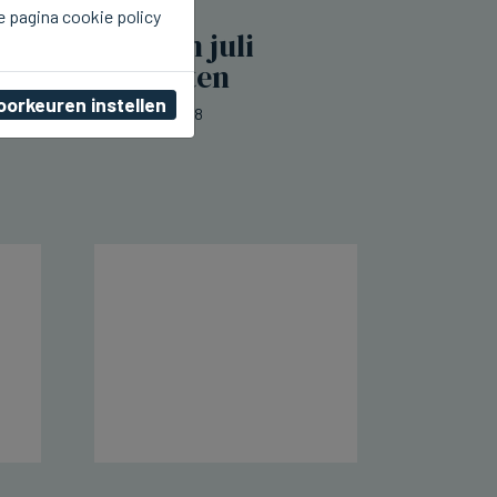
e pagina cookie policy
BRUGGE
Brugge lokte in juli
850.000 toeristen
oorkeuren instellen
do 06 augustus 2026, 23:48