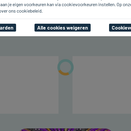
aan je eigen voorkeuren kan via cookievoorkeuren instellen. Op onz
DAMME
Vandaag Boekenmarkt en
 over ons cookiebeleid.
Amare in Damme
aarden
Alle cookies weigeren
Cookiev
zo 09 augustus 2026, 11:11