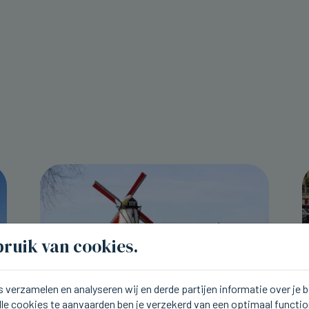
ruik van cookies.
 verzamelen en analyseren wij en derde partijen informatie over je
lle cookies te aanvaarden ben je verzekerd van een optimaal functi