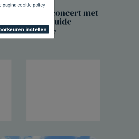
e pagina cookie policy
DIKSMUIDE
Morgen Kioskconcert met
4 Fun in Diksmuide
oorkeuren instellen
za 08 augustus 2026, 23:07