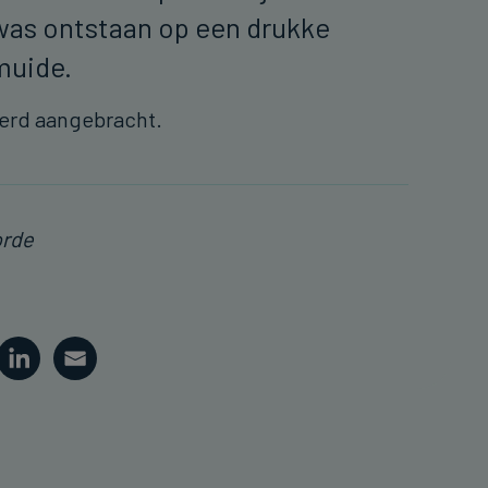
was ontstaan op een drukke
ksmuide.
werd aangebracht.
orde