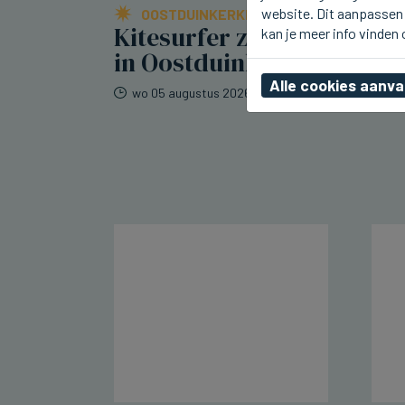
website. Dit aanpassen 
OOSTDUINKERKE
Kitesurfer zwaar gewond
kan je meer info vinden
in Oostduinkerke
Alle cookies aanv
wo 05 augustus 2026, 19:30