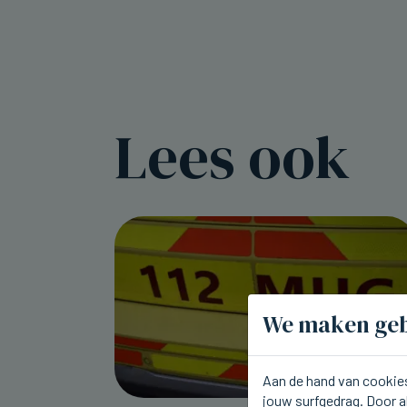
Lees ook
We maken geb
Aan de hand van cookies
jouw surfgedrag. Door a