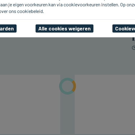
aan je eigen voorkeuren kan via cookievoorkeuren instellen. Op onz
BLANKENBERGE
Vierde opnamedag voor
 over ons cookiebeleid.
Zomerhit in Blankenberge
aarden
Alle cookies weigeren
Cookiev
wo 05 augustus 2026, 19:18