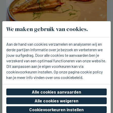
We maken gebruik van cookies.
BRUGGE
Aan de hand van cookies verzamelen en analyseren wij en
Tartaar van tonijn en zonnevis op de
derde partijen informatie over je bezoek en verbeteren we
nieuwe weeklunch bij Breydel de
jouw surfgedrag. Door alle cookies te aanvaarden ben je
Coninc
verzekerd van een optimaal functioneren van onze website.
Dit aanpassen aan je eigen voorkeuren kan via
do 06 augustus 2026, 17:43
cookievoorkeuren instellen. Op onze pagina cookie policy
kan je meer info vinden over ons cookiebeleid.
Alle cookies aanvaarden
Alle cookies weigeren
Cookievoorkeuren instellen