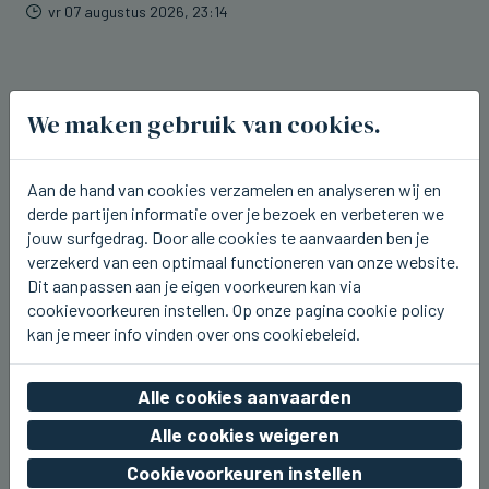
vr 07 augustus 2026, 23:14
We maken gebruik van cookies.
Aan de hand van cookies verzamelen en analyseren wij en
derde partijen informatie over je bezoek en verbeteren we
jouw surfgedrag. Door alle cookies te aanvaarden ben je
verzekerd van een optimaal functioneren van onze website.
Dit aanpassen aan je eigen voorkeuren kan via
cookievoorkeuren instellen. Op onze pagina cookie policy
kan je meer info vinden over ons cookiebeleid.
Alle cookies aanvaarden
ICHTEGEM
U2.be op de planken bij Ceciliafeeste
Alle cookies weigeren
in Ichtegem
Cookievoorkeuren instellen
vr 07 augustus 2026, 22:42