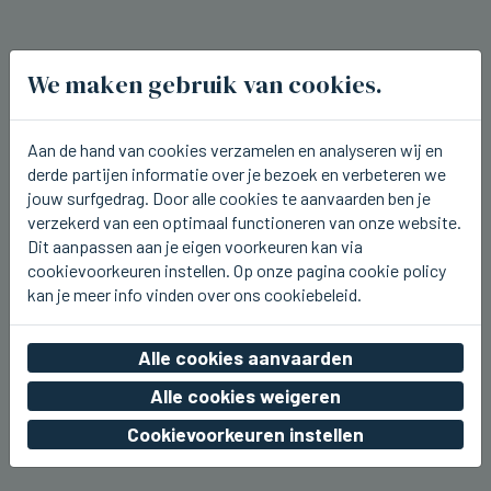
We maken gebruik van cookies.
Aan de hand van cookies verzamelen en analyseren wij en
derde partijen informatie over je bezoek en verbeteren we
jouw surfgedrag. Door alle cookies te aanvaarden ben je
verzekerd van een optimaal functioneren van onze website.
Dit aanpassen aan je eigen voorkeuren kan via
cookievoorkeuren instellen. Op onze pagina cookie policy
kan je meer info vinden over ons cookiebeleid.
BEERNEM
Alle cookies aanvaarden
Dit weekend kermis rond het station
van Beernem
Alle cookies weigeren
vr 07 augustus 2026, 20:17
Cookievoorkeuren instellen