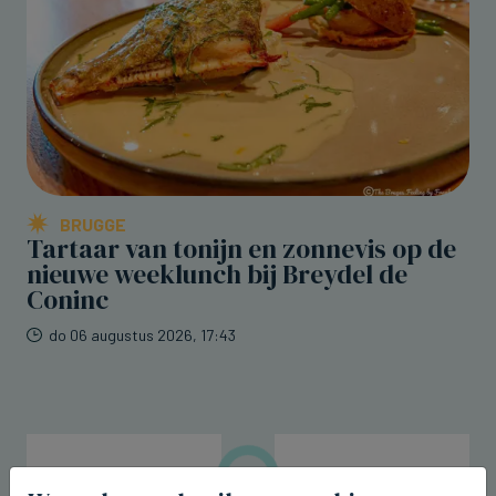
BRUGGE
Tartaar van tonijn en zonnevis op de
nieuwe weeklunch bij Breydel de
Coninc
do 06 augustus 2026, 17:43