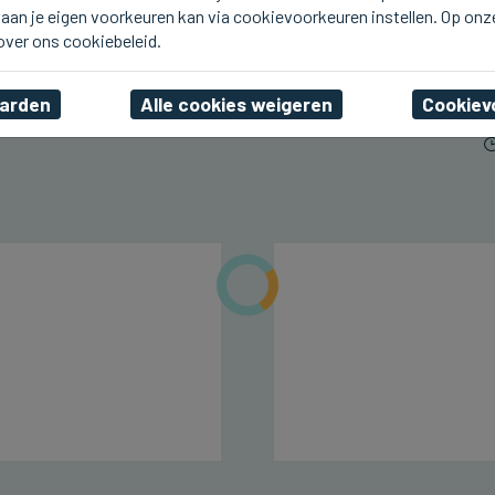
aan je eigen voorkeuren kan via cookievoorkeuren instellen. Op onz
ICHTEGEM
U2.be op de planken bij
 over ons cookiebeleid.
Ceciliafeeste in Ichtegem
aarden
Alle cookies weigeren
Cookiev
vr 07 augustus 2026, 22:42