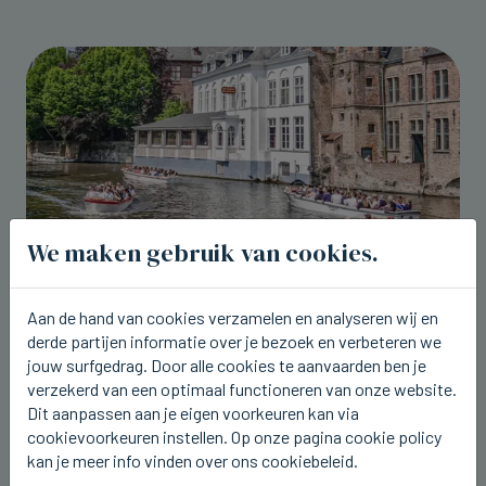
We maken gebruik van cookies.
Aan de hand van cookies verzamelen en analyseren wij en
BRUGGE
derde partijen informatie over je bezoek en verbeteren we
Brugge lokte in juli 850.000 toeristen
jouw surfgedrag. Door alle cookies te aanvaarden ben je
verzekerd van een optimaal functioneren van onze website.
do 06 augustus 2026, 23:48
Dit aanpassen aan je eigen voorkeuren kan via
cookievoorkeuren instellen. Op onze pagina cookie policy
kan je meer info vinden over ons cookiebeleid.