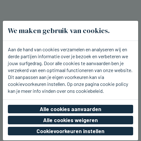
We maken gebruik van cookies.
Aan de hand van cookies verzamelen en analyseren wij en
derde partijen informatie over je bezoek en verbeteren we
jouw surfgedrag. Door alle cookies te aanvaarden ben je
verzekerd van een optimaal functioneren van onze website.
Dit aanpassen aan je eigen voorkeuren kan via
cookievoorkeuren instellen. Op onze pagina cookie policy
kan je meer info vinden over ons cookiebeleid.
ICHTEGEM
Alle cookies aanvaarden
U2.be op de planken bij Ceciliafeeste
in Ichtegem
Alle cookies weigeren
vr 07 augustus 2026, 22:42
Cookievoorkeuren instellen