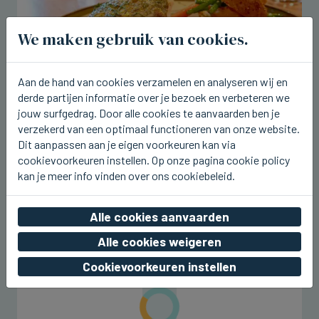
We maken gebruik van cookies.
Aan de hand van cookies verzamelen en analyseren wij en
derde partijen informatie over je bezoek en verbeteren we
jouw surfgedrag. Door alle cookies te aanvaarden ben je
verzekerd van een optimaal functioneren van onze website.
Dit aanpassen aan je eigen voorkeuren kan via
BRUGGE
Tartaar van tonijn en zonnevis op de
cookievoorkeuren instellen. Op onze pagina cookie policy
nieuwe weeklunch bij Breydel de
kan je meer info vinden over ons cookiebeleid.
Coninc
Alle cookies aanvaarden
do 06 augustus 2026, 17:43
Alle cookies weigeren
Cookievoorkeuren instellen