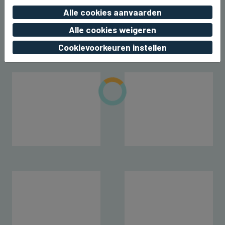
BRUGGE
Brugge lokte in juli 850.000 toeristen
Alle cookies aanvaarden
do 06 augustus 2026, 23:48
Alle cookies weigeren
Cookievoorkeuren instellen