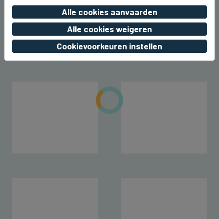
BEERNEM
Dit weekend kermis rond het station
Alle cookies aanvaarden
van Beernem
Alle cookies weigeren
vr 07 augustus 2026, 20:17
Cookievoorkeuren instellen