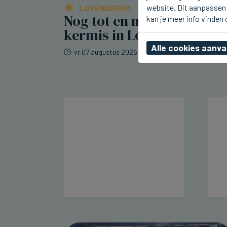
website. Dit aanpassen 
LOVENDEGEM
Nog tot en met maandag
kan je meer info vinden
kermis in Lovendegem
Alle cookies aanv
vr 07 augustus 2026, 20:56