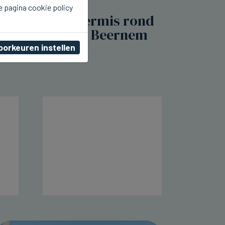
e pagina cookie policy
BEERNEM
Dit weekend kermis rond
het station van Beernem
oorkeuren instellen
vr 07 augustus 2026, 20:17