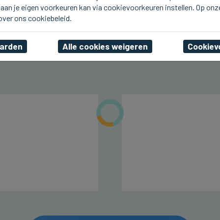
aan je eigen voorkeuren kan via cookievoorkeuren instellen. Op onz
BRUGGE
Morgen zaterdag is er
 over ons cookiebeleid.
Benenwerk in Brugge
aarden
Alle cookies weigeren
Cookiev
vr 07 augustus 2026, 20:39