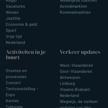
Regio
Wekelijkse markten
Vacatures
Avondmarkten
Wonen
Rommelmarkten
Justitie
Economie & geld
Sport
Vrije tijd
Nederland
Activiteiten in je
Verkeer updates
buurt
West-Vlaanderen
Stoeten en
Oost-Vlaanderen
processies
Antwerpen
Concert
Limburg
Tentoonstelling -
Vlaams Brabant
Expo
Nederland
Kermis
Wegwijs, de verkeer
Culturele
updates van Het