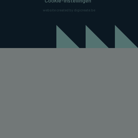
Cookie-instellingen
website created by digicreate.be