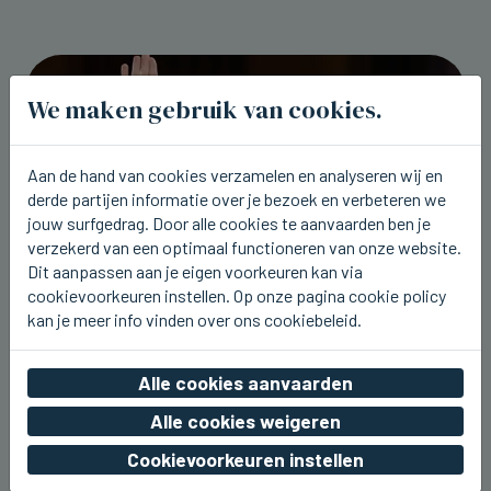
We maken gebruik van cookies.
Aan de hand van cookies verzamelen en analyseren wij en
derde partijen informatie over je bezoek en verbeteren we
jouw surfgedrag. Door alle cookies te aanvaarden ben je
verzekerd van een optimaal functioneren van onze website.
Dit aanpassen aan je eigen voorkeuren kan via
cookievoorkeuren instellen. Op onze pagina cookie policy
kan je meer info vinden over ons cookiebeleid.
VIVENKAPELLE
Sam Gooris komt nu vrijdag naar
Alle cookies aanvaarden
barbecue KLJ Sint-Kruis-
Vivenkapelle
Alle cookies weigeren
wo 05 augustus 2026, 19:44
Cookievoorkeuren instellen