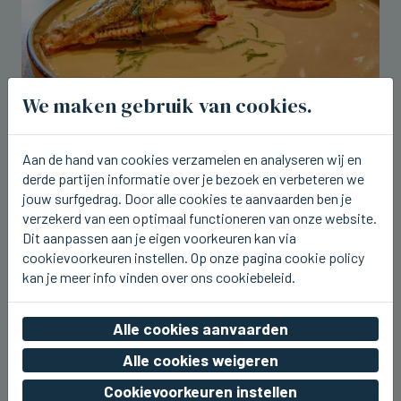
We maken gebruik van cookies.
BRUGGE
Aan de hand van cookies verzamelen en analyseren wij en
Tartaar van tonijn en zonnevis op de
derde partijen informatie over je bezoek en verbeteren we
nieuwe weeklunch bij Breydel de
jouw surfgedrag. Door alle cookies te aanvaarden ben je
Coninc
verzekerd van een optimaal functioneren van onze website.
Dit aanpassen aan je eigen voorkeuren kan via
do 06 augustus 2026, 17:43
cookievoorkeuren instellen. Op onze pagina cookie policy
kan je meer info vinden over ons cookiebeleid.
Alle cookies aanvaarden
Alle cookies weigeren
Cookievoorkeuren instellen