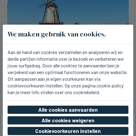
We maken gebruik van cookies.
Aan de hand van cookies verzamelen en analyseren wij en
derde partijen informatie over je bezoek en verbeteren we
OORDEGEM
jouw surfgedrag. Door alle cookies te aanvaarden ben je
Volgende week starten
verzekerd van een optimaal functioneren van onze website.
restauratiewerken aan de molen in
Dit aanpassen aan je eigen voorkeuren kan via
Oordegem
cookievoorkeuren instellen. Op onze pagina cookie policy
kan je meer info vinden over ons cookiebeleid.
vr 07 augustus 2026, 19:30
Alle cookies aanvaarden
Alle cookies weigeren
Cookievoorkeuren instellen