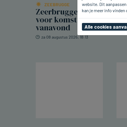
website. Dit aanpassen 
ZEEBRUGGE
Zeerbrugge maakt zich o
kan je meer info vinden
voor komst David Guetta
vanavond
Alle cookies aanv
za 08 augustus 2026, 18:13