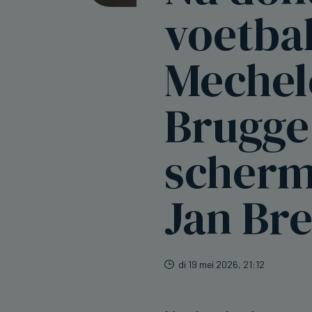
voetba
Mechel
Brugge
scherm
Jan Br
di 19 mei 2026, 21:12