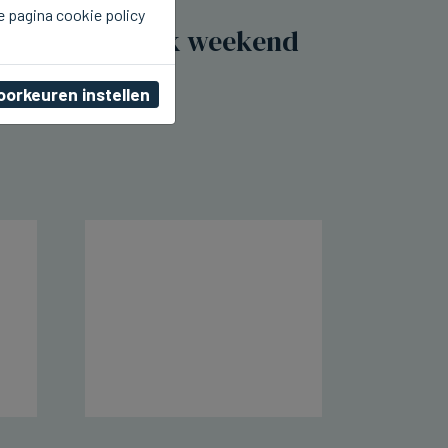
e pagina cookie policy
BRUGGE
Bijzonder druk weekend
in Brugge
oorkeuren instellen
za 08 augustus 2026, 17:16