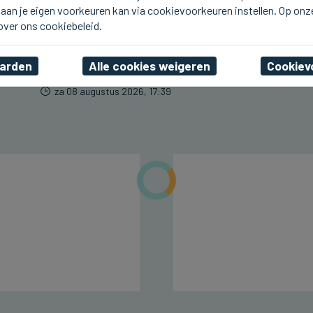
aan je eigen voorkeuren kan via cookievoorkeuren instellen. Op onz
BRUGGE
p
Brugse dansscholen
 over ons cookiebeleid.
bieden initiatie op de
Markt met Bals des Amis
aarden
Alle cookies weigeren
Cookiev
za 08 augustus 2026, 17:39