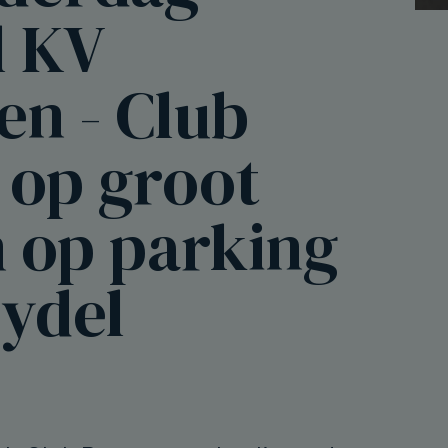
l KV
en - Club
 op groot
 op parking
eydel