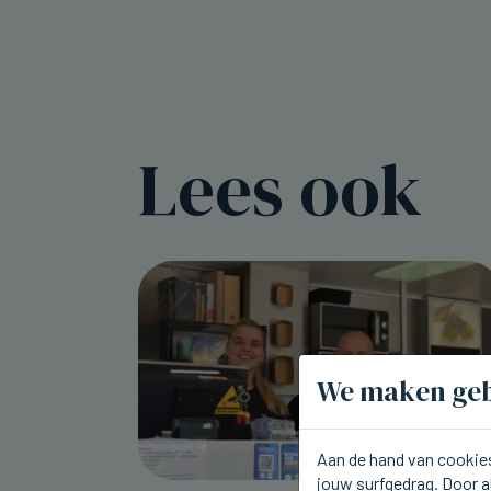
Lees ook
We maken geb
Aan de hand van cookies
jouw surfgedrag. Door a