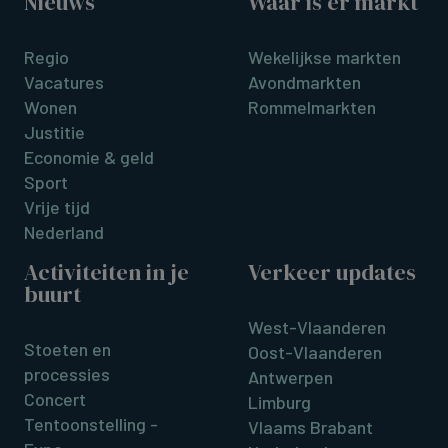
Nieuws
Waar is er markt
Regio
Wekelijkse markten
Vacatures
Avondmarkten
Wonen
Rommelmarkten
Justitie
Economie & geld
Sport
Vrije tijd
Nederland
Activiteiten in je
Verkeer updates
buurt
West-Vlaanderen
Stoeten en
Oost-Vlaanderen
processies
Antwerpen
Concert
Limburg
Tentoonstelling -
Vlaams Brabant