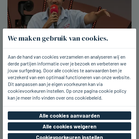
We maken gebruik van cookies.
Aan de hand van cookies verzamelen en analyseren wij en
WESTENDE
derde partijen informatie over je bezoek en verbeteren we
Aaron Blommaert komt nu zaterdag
jouw surfgedrag. Door alle cookies te aanvaarden ben je
naar Joe Paradice Beach
verzekerd van een optimaal functioneren van onze website.
Dit aanpassen aan je eigen voorkeuren kan via
wo 05 augustus 2026, 20:49
cookievoorkeuren instellen. Op onze pagina cookie policy
kan je meer info vinden over ons cookiebeleid.
Alle cookies aanvaarden
Alle cookies weigeren
Cookievoorkeuren instellen