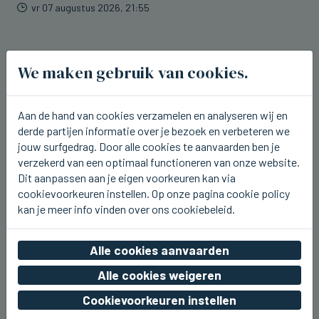
vr 07 augustus 2026, 21:55
We maken gebruik van cookies.
Aan de hand van cookies verzamelen en analyseren wij en
derde partijen informatie over je bezoek en verbeteren we
jouw surfgedrag. Door alle cookies te aanvaarden ben je
verzekerd van een optimaal functioneren van onze website.
Dit aanpassen aan je eigen voorkeuren kan via
cookievoorkeuren instellen. Op onze pagina cookie policy
kan je meer info vinden over ons cookiebeleid.
Alle cookies aanvaarden
BLANKENBERGE
Gene Thomas was vanavond te gast
Alle cookies weigeren
bij Radio 2 aan Zee in Blankenberge
Cookievoorkeuren instellen
vr 07 augustus 2026, 21:39