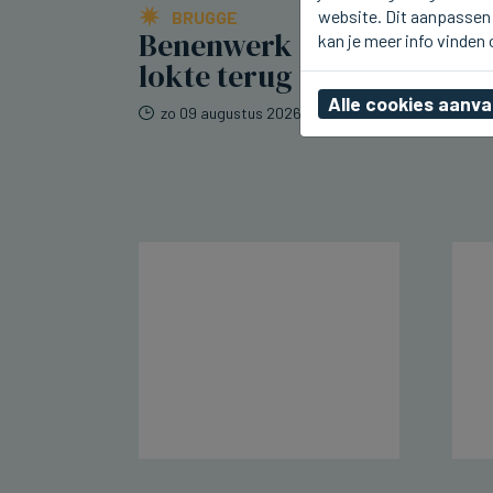
website. Dit aanpassen 
BRUGGE
Benenwerk in Brugge
kan je meer info vinden
lokte terug heel wat volk
Alle cookies aanv
zo 09 augustus 2026, 22:33