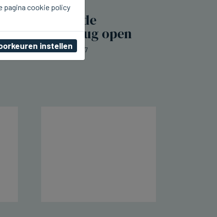
e pagina cookie policy
BRUGGE
Amuzand aan de
Westmeers terug open
oorkeuren instellen
zo 09 augustus 2026, 20:07