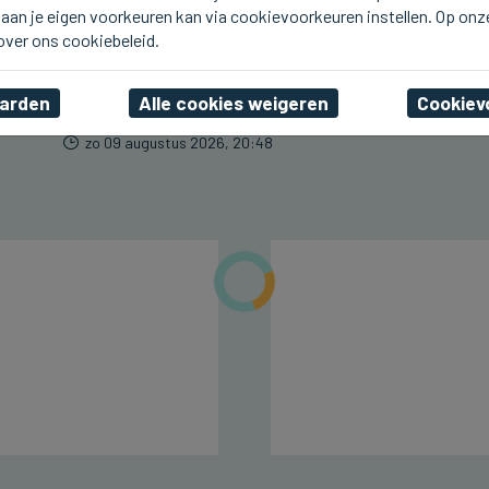
aan je eigen voorkeuren kan via cookievoorkeuren instellen. Op onz
BRUGGE
Avanti won de
 over ons cookiebeleid.
bekerwedstrijd tegen
Tongeren
aarden
Alle cookies weigeren
Cookiev
zo 09 augustus 2026, 20:48