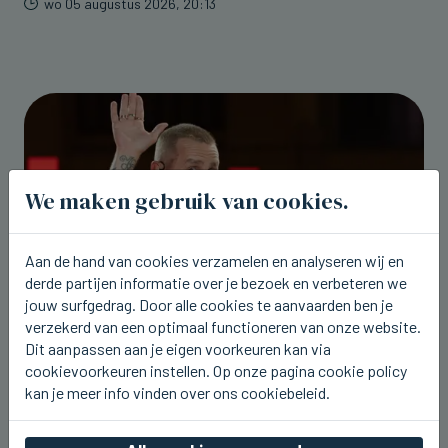
wo 05 augustus 2026, 20:13
We maken gebruik van cookies.
Aan de hand van cookies verzamelen en analyseren wij en
derde partijen informatie over je bezoek en verbeteren we
jouw surfgedrag. Door alle cookies te aanvaarden ben je
verzekerd van een optimaal functioneren van onze website.
Dit aanpassen aan je eigen voorkeuren kan via
VIVENKAPELLE
cookievoorkeuren instellen. Op onze pagina cookie policy
Sam Gooris komt nu vrijdag naar
kan je meer info vinden over ons cookiebeleid.
barbecue KLJ Sint-Kruis-
Vivenkapelle