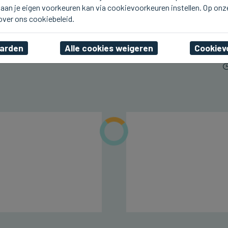
aan je eigen voorkeuren kan via cookievoorkeuren instellen. Op onz
ICHTEGEM
U2.be op de planken bij
 over ons cookiebeleid.
Ceciliafeeste in Ichtegem
aarden
Alle cookies weigeren
Cookiev
vr 07 augustus 2026, 22:42