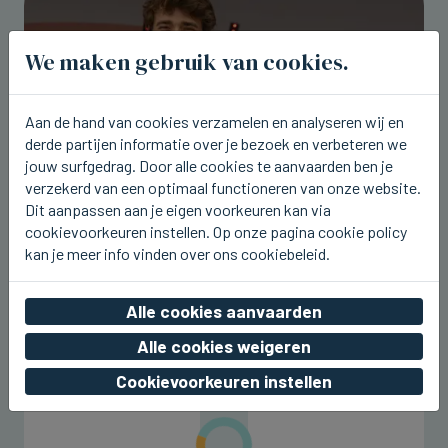
We maken gebruik van cookies.
Aan de hand van cookies verzamelen en analyseren wij en
derde partijen informatie over je bezoek en verbeteren we
jouw surfgedrag. Door alle cookies te aanvaarden ben je
verzekerd van een optimaal functioneren van onze website.
Dit aanpassen aan je eigen voorkeuren kan via
cookievoorkeuren instellen. Op onze pagina cookie policy
WESTENDE
kan je meer info vinden over ons cookiebeleid.
Aaron Blommaert komt nu zaterdag
naar Joe Paradice Beach
Alle cookies aanvaarden
wo 05 augustus 2026, 20:49
Alle cookies weigeren
Cookievoorkeuren instellen