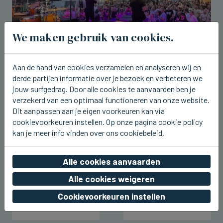
We maken gebruik van cookies.
ICHTEGEM
Aan de hand van cookies verzamelen en analyseren wij en
U2.be op de planken bij Ceciliafeeste
derde partijen informatie over je bezoek en verbeteren we
in Ichtegem
jouw surfgedrag. Door alle cookies te aanvaarden ben je
verzekerd van een optimaal functioneren van onze website.
vr 07 augustus 2026, 22:42
Dit aanpassen aan je eigen voorkeuren kan via
cookievoorkeuren instellen. Op onze pagina cookie policy
kan je meer info vinden over ons cookiebeleid.
Alle cookies aanvaarden
Alle cookies weigeren
Cookievoorkeuren instellen