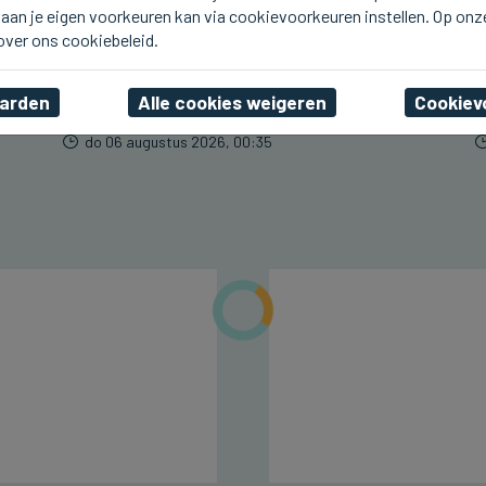
aan je eigen voorkeuren kan via cookievoorkeuren instellen. Op onz
ASSEBROEK
Residentie Berkenhof in
 over ons cookiebeleid.
Assebroek pakt uit met
Spaanse namiddag
aarden
Alle cookies weigeren
Cookiev
do 06 augustus 2026, 00:35