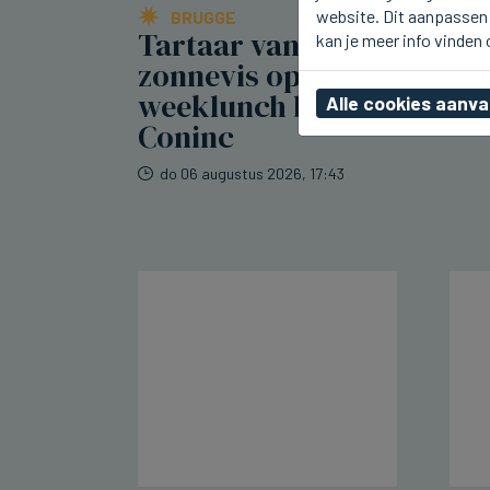
website. Dit aanpassen 
BRUGGE
Tartaar van tonijn en
kan je meer info vinden
zonnevis op de nieuwe
weeklunch bij Breydel de
Alle cookies aanv
Coninc
do 06 augustus 2026, 17:43