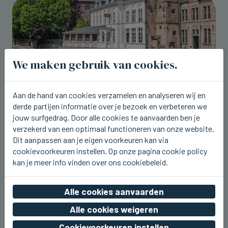
We maken gebruik van cookies.
Aan de hand van cookies verzamelen en analyseren wij en
derde partijen informatie over je bezoek en verbeteren we
jouw surfgedrag. Door alle cookies te aanvaarden ben je
verzekerd van een optimaal functioneren van onze website.
BRUGGE
Brugge lokte in juli 850.000 toeristen
Dit aanpassen aan je eigen voorkeuren kan via
cookievoorkeuren instellen. Op onze pagina cookie policy
do 06 augustus 2026, 23:48
kan je meer info vinden over ons cookiebeleid.
Alle cookies aanvaarden
Alle cookies weigeren
Cookievoorkeuren instellen