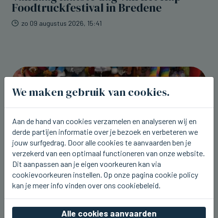
Foodtruckfestival in Bredene
zo 09 augustus 2026, 15:41
We maken gebruik van cookies.
Aan de hand van cookies verzamelen en analyseren wij en
derde partijen informatie over je bezoek en verbeteren we
jouw surfgedrag. Door alle cookies te aanvaarden ben je
verzekerd van een optimaal functioneren van onze website.
Dit aanpassen aan je eigen voorkeuren kan via
cookievoorkeuren instellen. Op onze pagina cookie policy
kan je meer info vinden over ons cookiebeleid.
TIELT
Stationskermis gestart in Tielt
Alle cookies aanvaarden