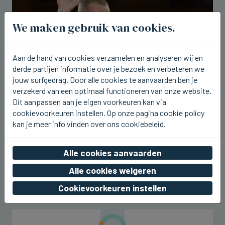
We maken gebruik van cookies.
Aan de hand van cookies verzamelen en analyseren wij en
derde partijen informatie over je bezoek en verbeteren we
jouw surfgedrag. Door alle cookies te aanvaarden ben je
verzekerd van een optimaal functioneren van onze website.
Dit aanpassen aan je eigen voorkeuren kan via
cookievoorkeuren instellen. Op onze pagina cookie policy
VIVENKAPELLE
Sam Gooris komt nu vrijdag naar
kan je meer info vinden over ons cookiebeleid.
barbecue KLJ Sint-Kruis-
Vivenkapelle
Alle cookies aanvaarden
wo 05 augustus 2026, 19:44
Alle cookies weigeren
Cookievoorkeuren instellen