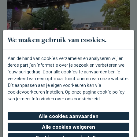
We maken gebruik van cookies.
Aan de hand van cookies verzamelen en analyseren wij en
derde partijen informatie over je bezoek en verbeteren we
jouw surfgedrag. Door alle cookies te aanvaarden ben je
ICHTEGEM
verzekerd van een optimaal functioneren van onze website.
U2.be op de planken bij Ceciliafeeste
Dit aanpassen aan je eigen voorkeuren kan via
in Ichtegem
cookievoorkeuren instellen. Op onze pagina cookie policy
vr 07 augustus 2026, 22:42
kan je meer info vinden over ons cookiebeleid.
Alle cookies aanvaarden
Alle cookies weigeren