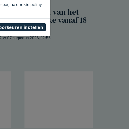
e pagina cookie policy
KNOKKE-HEIST
Vandaag Nacht van het
Zoute in Knokke vanaf 18
uur
oorkeuren instellen
vr 07 augustus 2026, 12:55