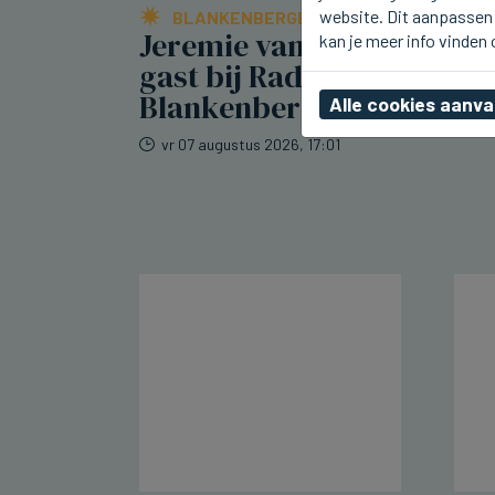
website. Dit aanpassen 
BLANKENBERGE
Jeremie vanmiddag te
kan je meer info vinden
gast bij Radio 2 aan Zee i
Blankenberge
Alle cookies aanv
vr 07 augustus 2026, 17:01