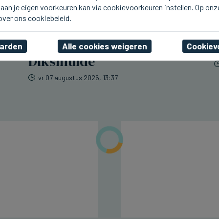
aan je eigen voorkeuren kan via cookievoorkeuren instellen. Op onz
LICHTERVELDE
Treinverkeer
 over ons cookiebeleid.
n
onderbroken tussen
Lichtervelde en
aarden
Alle cookies weigeren
Cookiev
Diksmuide
vr 07 augustus 2026, 13:37