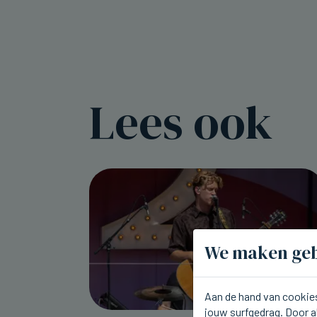
Lees ook
We maken geb
Aan de hand van cookies
jouw surfgedrag. Door a