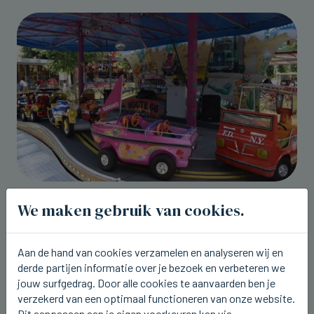
BEERNEM
We maken gebruik van cookies.
Dit weekend kermis rond het station
van Beernem
Aan de hand van cookies verzamelen en analyseren wij en
vr 07 augustus 2026, 20:17
derde partijen informatie over je bezoek en verbeteren we
jouw surfgedrag. Door alle cookies te aanvaarden ben je
verzekerd van een optimaal functioneren van onze website.
Dit aanpassen aan je eigen voorkeuren kan via