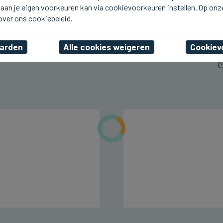
aan je eigen voorkeuren kan via cookievoorkeuren instellen. Op onz
BRUGGE
Bijzonder druk weekend
 over ons cookiebeleid.
in Brugge
aarden
Alle cookies weigeren
Cookiev
za 08 augustus 2026, 17:16