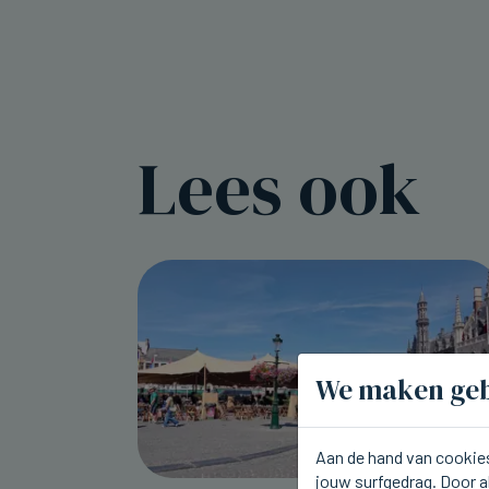
Lees ook
We maken geb
Aan de hand van cookies
jouw surfgedrag. Door a