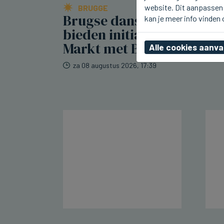
website. Dit aanpassen 
BRUGGE
Brugse dansscholen
kan je meer info vinden
bieden initiatie op de
Markt met Bals des Amis
Alle cookies aanv
za 08 augustus 2026, 17:39