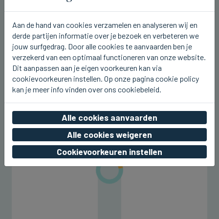
Aan de hand van cookies verzamelen en analyseren wij en
derde partijen informatie over je bezoek en verbeteren we
jouw surfgedrag. Door alle cookies te aanvaarden ben je
verzekerd van een optimaal functioneren van onze website.
Dit aanpassen aan je eigen voorkeuren kan via
ZEEBRUGGE
Zeerbrugge maakt zich op voor
cookievoorkeuren instellen. Op onze pagina cookie policy
kan je meer info vinden over ons cookiebeleid.
komst David Guetta vanavond
za 08 augustus 2026, 18:13
Alle cookies aanvaarden
Alle cookies weigeren
Cookievoorkeuren instellen