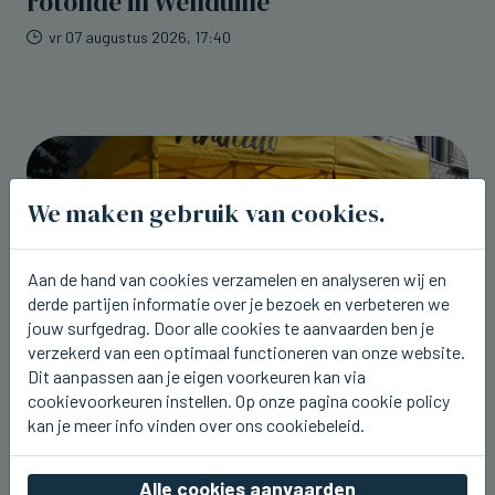
rotonde in Wenduine
vr 07 augustus 2026, 17:40
We maken gebruik van cookies.
Aan de hand van cookies verzamelen en analyseren wij en
derde partijen informatie over je bezoek en verbeteren we
jouw surfgedrag. Door alle cookies te aanvaarden ben je
verzekerd van een optimaal functioneren van onze website.
Dit aanpassen aan je eigen voorkeuren kan via
cookievoorkeuren instellen. Op onze pagina cookie policy
kan je meer info vinden over ons cookiebeleid.
BREDENE
Vandaag avondmarkt in Bredene (4)
Alle cookies aanvaarden
vr 07 augustus 2026, 17:27