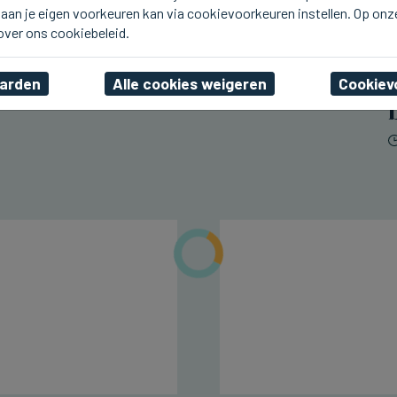
aan je eigen voorkeuren kan via cookievoorkeuren instellen. Op onz
BLANKENBERGE
Vierde opnamedag voor
 over ons cookiebeleid.
Zomerhit in Blankenberge
aarden
Alle cookies weigeren
Cookiev
wo 05 augustus 2026, 19:18