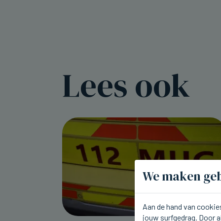
Lees ook
We maken geb
Aan de hand van cookies
jouw surfgedrag. Door a