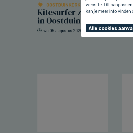
website. Dit aanpassen 
OOSTDUINKERKE
Kitesurfer zwaar gewond
kan je meer info vinden
in Oostduinkerke
Alle cookies aanv
wo 05 augustus 2026, 19:30