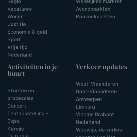
Regio
Wekelijkse markten
Vacatures
Avondmarkten
Wonen
Rommelmarkten
Justitie
Economie & geld
Sport
Vrije tijd
Nederland
Activiteiten in je
Verkeer updates
buurt
West-Vlaanderen
Stoeten en
Oost-Vlaanderen
processies
Antwerpen
Concert
Limburg
Tentoonstelling -
Vlaams Brabant
Expo
Nederland
Kermis
Wegwijs, de verkeer
Culturele
updates van Het