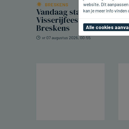
website. Dit aanpassen 
BRESKENS
Vandaag starten
kan je meer info vinden
Visserijfeesten in
Breskens
Alle cookies aanv
vr 07 augustus 2026, 00:55