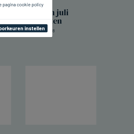
e pagina cookie policy
BRUGGE
Brugge lokte in juli
850.000 toeristen
oorkeuren instellen
do 06 augustus 2026, 23:48