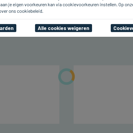
aan je eigen voorkeuren kan via cookievoorkeuren instellen. Op onz
KNOKKE-HEIST
1,1 miljoen bezoekers in
 over ons cookiebeleid.
juli naar Knokke-Heist
aarden
Alle cookies weigeren
Cookiev
vr 07 augustus 2026, 00:25