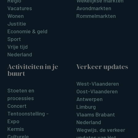
Regio
Wekelijkse markten
Vacatures
Avondmarkten
Wonen
Rommelmarkten
Justitie
Economie & geld
Sport
Vrije tijd
Nederland
Activiteiten in je
Verkeer updates
buurt
West-Vlaanderen
Stoeten en
Oost-Vlaanderen
processies
Antwerpen
Concert
Limburg
Tentoonstelling -
Vlaams Brabant
Expo
Nederland
Kermis
Wegwijs, de verkeer
Culturele
updates van Het