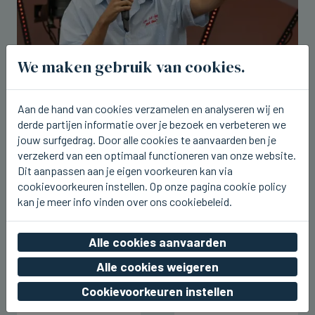
We maken gebruik van cookies.
WESTENDE
Aan de hand van cookies verzamelen en analyseren wij en
Aaron Blommaert komt nu zaterdag
derde partijen informatie over je bezoek en verbeteren we
naar Joe Paradice Beach
jouw surfgedrag. Door alle cookies te aanvaarden ben je
verzekerd van een optimaal functioneren van onze website.
wo 05 augustus 2026, 20:49
Dit aanpassen aan je eigen voorkeuren kan via
cookievoorkeuren instellen. Op onze pagina cookie policy
kan je meer info vinden over ons cookiebeleid.
Alle cookies aanvaarden
Alle cookies weigeren
Cookievoorkeuren instellen