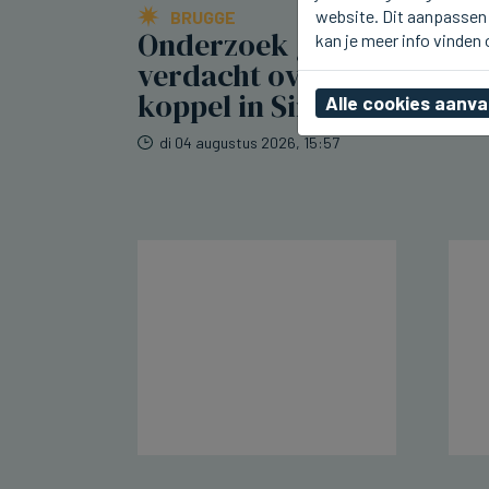
website. Dit aanpassen 
BRUGGE
Onderzoek gestart naar
kan je meer info vinden
verdacht overlijden
koppel in Sint-Pieters
Alle cookies aanv
di 04 augustus 2026, 15:57