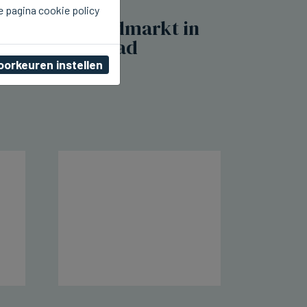
e pagina cookie policy
NIEUWPOORT
Vandaag avondmarkt in
Nieuwpoort Stad
oorkeuren instellen
di 04 augustus 2026, 15:05