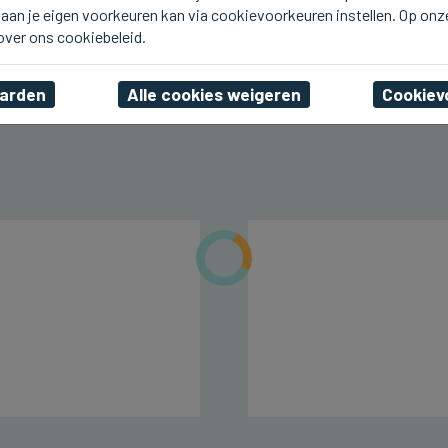
aan je eigen voorkeuren kan via cookievoorkeuren instellen. Op onz
BRUGGE
Vanavond Wijklanken in
 over ons cookiebeleid.
Sint-Michiels en Sint-Kruis
aarden
Alle cookies weigeren
Cookiev
di 04 augustus 2026, 15:44