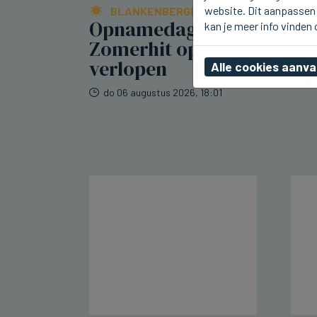
website. Dit aanpassen 
BLANKENBERGE
Opnamedagen voor
kan je meer info vinden
Zomerhit op tv vlot
verlopen
Alle cookies aanv
do 06 augustus 2026, 18:01