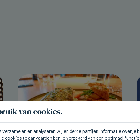
ruik van cookies.
 verzamelen en analyseren wij en derde partijen informatie over je
lle cookies te aanvaarden ben je verzekerd van een optimaal functi