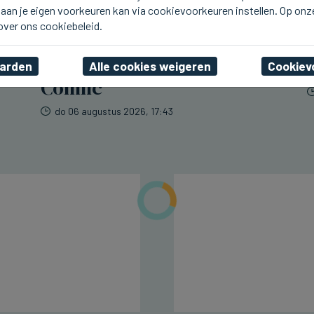
aan je eigen voorkeuren kan via cookievoorkeuren instellen. Op onz
BRUGGE
Tartaar van tonijn en
 over ons cookiebeleid.
zonnevis op de nieuwe
weeklunch bij Breydel de
aarden
Alle cookies weigeren
Cookiev
Coninc
do 06 augustus 2026, 17:43