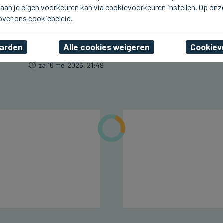
aan je eigen voorkeuren kan via cookievoorkeuren instellen. Op onz
SINT-MICHIELS
Op 15 augustus
 over ons cookiebeleid.
Koetsenparade door
Brugge
aarden
Alle cookies weigeren
Cookiev
za 16 mei 2026, 21:49