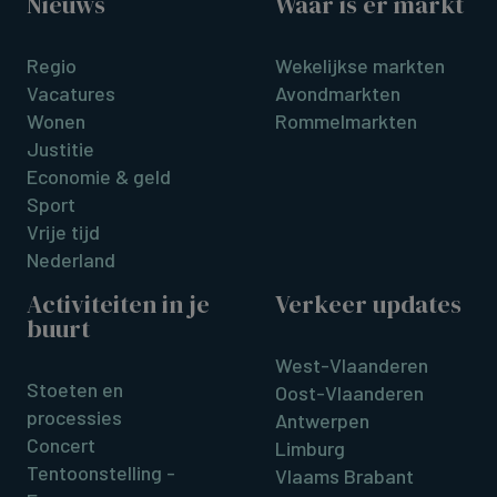
Nieuws
Waar is er markt
Regio
Wekelijkse markten
Vacatures
Avondmarkten
Wonen
Rommelmarkten
Justitie
Economie & geld
Sport
Vrije tijd
Nederland
Activiteiten in je
Verkeer updates
buurt
West-Vlaanderen
Stoeten en
Oost-Vlaanderen
processies
Antwerpen
Concert
Limburg
Tentoonstelling -
Vlaams Brabant