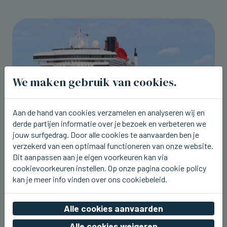
We maken gebruik van cookies.
Aan de hand van cookies verzamelen en analyseren wij en
derde partijen informatie over je bezoek en verbeteren we
jouw surfgedrag. Door alle cookies te aanvaarden ben je
verzekerd van een optimaal functioneren van onze website.
ZEEBRUGGE
Dit aanpassen aan je eigen voorkeuren kan via
Cruiseschip Queen Mary 2 kwam
cookievoorkeuren instellen. Op onze pagina cookie policy
vandaag terug naar Zeebrugge
kan je meer info vinden over ons cookiebeleid.
wo 05 augustus 2026, 22:43
Alle cookies aanvaarden
Alle cookies weigeren