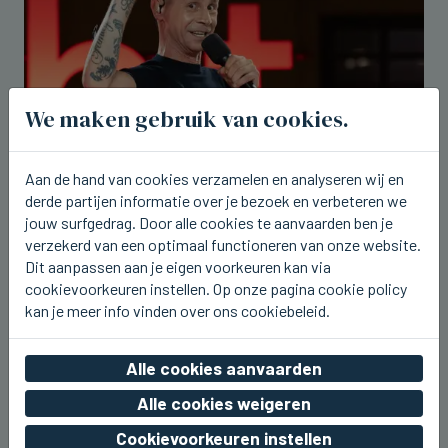
We maken gebruik van cookies.
Aan de hand van cookies verzamelen en analyseren wij en
VIVENKAPELLE
derde partijen informatie over je bezoek en verbeteren we
Sam Gooris komt nu vrijdag naar
jouw surfgedrag. Door alle cookies te aanvaarden ben je
barbecue KLJ Sint-Kruis-
verzekerd van een optimaal functioneren van onze website.
Vivenkapelle
Dit aanpassen aan je eigen voorkeuren kan via
cookievoorkeuren instellen. Op onze pagina cookie policy
wo 05 augustus 2026, 19:44
kan je meer info vinden over ons cookiebeleid.
Alle cookies aanvaarden
Alle cookies weigeren
Cookievoorkeuren instellen